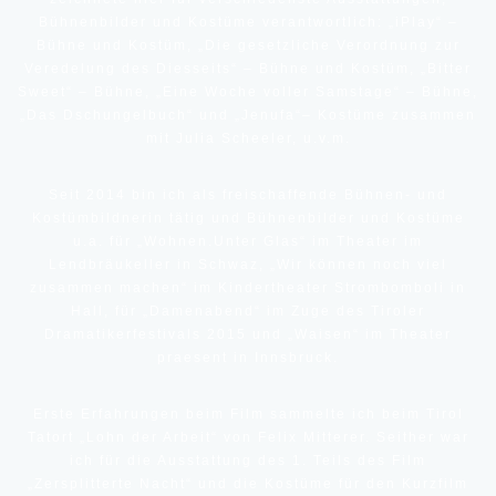
Bühnenbilder und Kostüme verantwortlich: „iPlay“ –
Bühne und Kostüm, „Die gesetzliche Verordnung zur
Veredelung des Diesseits“ – Bühne und Kostüm, „Bitter
Sweet“ – Bühne, „Eine Woche voller Samstage“ – Bühne,
„Das Dschungelbuch“ und „Jenufa“– Kostüme zusammen
mit Julia Scheeler, u.v.m.
Seit 2014 bin ich als freischaffende Bühnen- und
Kostümbildnerin tätig und Bühnenbilder und Kostüme
u.a. für „Wohnen.Unter Glas“ im Theater im
Lendbräukeller in Schwaz, „Wir können noch viel
zusammen machen“ im Kindertheater Strombomboli in
Hall, für „Damenabend“ im Zuge des Tiroler
Dramatikerfestivals 2015 und „Waisen“ im Theater
praesent in Innsbruck.
Erste Erfahrungen beim Film sammelte ich beim Tirol
Tatort „Lohn der Arbeit“ von Felix Mitterer. Seither war
ich für die Ausstattung des 1. Teils des Film
„Zersplitterte Nacht“ und die Kostüme für den Kurzfilm