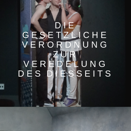
DIE
GESETZLICHE
VERORDNUNG
ZUR
VEREDELUNG
DES DIESSEITS