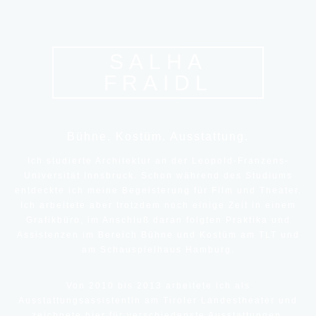
SALHA
FRAIDL
Bühne. Kostüm. Ausstattung.
Ich studierte Architektur an der Leopold-Franzens-
Universität Innsbruck. Schon während des Studiums
entdeckte ich meine Begeisterung für Film und Theater.
Ich arbeitete aber trotzdem noch einige Zeit in einem
Grafikbüro, im Anschluß daran folgten Praktika und
Assistenzen im Bereich Bühne und Kostüm am TLT und
am Schauspielhaus Hamburg.
Von 2010 bis 2013 arbeitete ich als
Ausstattungsassistentin am Tiroler Landestheater und
zeichnete hier für verschiedenste Ausstattungen,