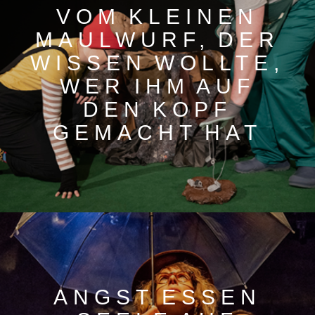
VOM KLEINEN
MAULWURF, DER
WISSEN WOLLTE,
WER IHM AUF
DEN KOPF
GEMACHT HAT
ANGST ESSEN