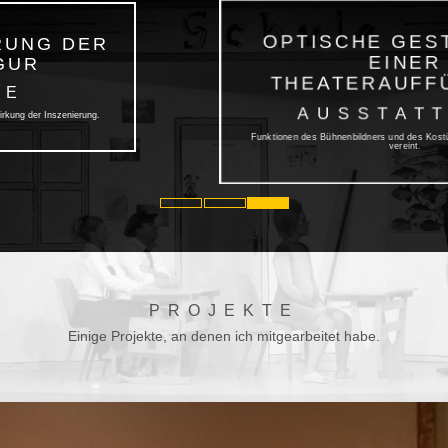
VON ILLUSTRIERENDER
DEKORATION BIS ZUR
RAUMINSTALLATION
BÜHNENBILD
Räumliche und szenische Definition einer Handlung.
PROJEKTE
Einige Projekte, an denen ich mitgearbeitet habe.